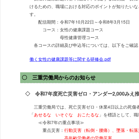
けるための、職場における対応のポイントが知りたいな
す。
配信期間：令和7年10月22日～令和8年3月15日
コース：女性の健康課題コース
母性健康管理コース
各コースの詳細及び申込等については、以下をご確認
働く女性の健康課題等に関する研修会.pdf
〇 三重労働局からのお知らせ
◇ 令和7年度死亡災害ゼロ・アンダー2,000みえ
三重労働局では、死亡災害ゼロ・休業4日以上の死傷者数
「
あせるな いそぐな おこたるな
」を標語として、職
≪令和7年の重点事項≫
重点災害：
行動災害（転倒・腰痛）、墜落・転落
高年齢労働者の労働災害