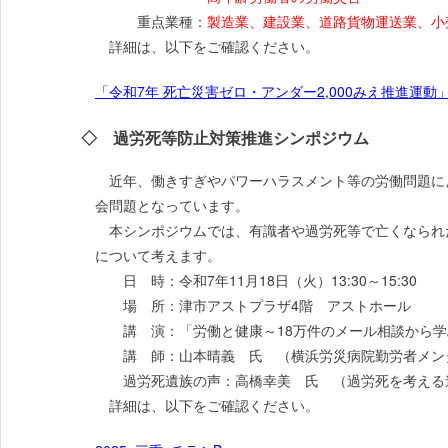
重点業種：
製造業、建設業、道路貨物運送業、小
詳細は、以下をご確認ください。
「令和7年 死亡災害ゼロ・アンダー2,000みえ推進運
◇ 過労死等防止対策推進シンポジウム
近年、働きすぎやパワーハラスメント等の労働問題に
会問題となっています。
本シンポジウムでは、有識者や過労死等で亡くなられ
について考えます。
日 時：令和7年11月18日（火）13:30～15:30
場 所：津市アストプラザ4階 アストホール
講 演：「労働と健康～18万件のメール相談から学
講 師：山本晴義 氏 （横浜労災病院勤労者メン
過労死遺族の声：高橋幸美 氏 （過労死を考える遺
詳細は、以下をご確認ください。