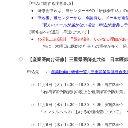
【申込に関する注意事項】
● 研修会申込は、当センターHPの「研修会申込」の
●
申込後、当センターから「承認待ち」メールが送
（双方のメールが届かない場合、申込が適切に行わ
【研修会への遅刻・早退について】
●
15分以上の遅刻・早退の場合、いかなる理由があ
（特に、木曜日は医師会行事との重複が多く、駐車
◇ 【産業医向け研修】三重県医師会共催 日本医
申込先 →
産業医向け研修一覧 | 三重産業保健総合支援センタ
□ 11月4日（火）14:30～16:30 生涯：専門2単位
「石綿障害予防規則の改正と健康障害予防対策」 
□ 11月5日（水）14:30～16:30 生涯：実地2単位
「メンタルヘルスにおける心理検査について」 竹
□ 11月6日（木）14:30～16:30 生涯：専門2単位