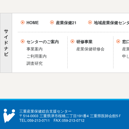
HOME
産業保健21
地域産業保健セン
センターのご案内
研修事業
窓
事業案内
産業保健研修会
産
ご利用案内
申
調査研究
三重産業保健総合支援センター
〒514-0003 三重県津市桜橋二丁目191番4 三重県医師会館5Ｆ
TEL:059-213-0711 FAX:059-213-0712