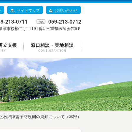
ー
サイトマップ
お問い合わせ
59-213-0711
059-213-0712
FAX
県津市桜橋二丁目191番4 三重県医師会館5Ｆ
両立支援
窓口相談・実地相談
LITY
CONSULTANTION
改正石綿障害予防規則の周知について（本部）