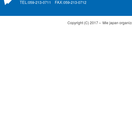
TEL:059-213-0711 FAX:059-213-0712
Copyright (C) 2017～ Mie japan organizat