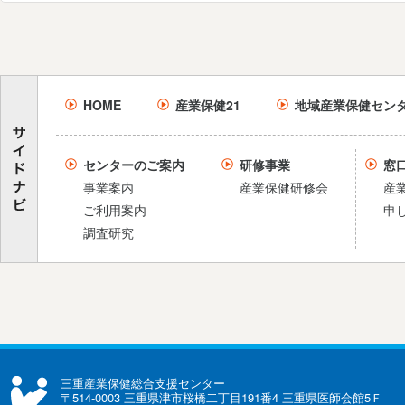
HOME
産業保健21
地域産業保健セン
センターのご案内
研修事業
窓
事業案内
産業保健研修会
産
ご利用案内
申
調査研究
三重産業保健総合支援センター
〒514-0003 三重県津市桜橋二丁目191番4 三重県医師会館5Ｆ