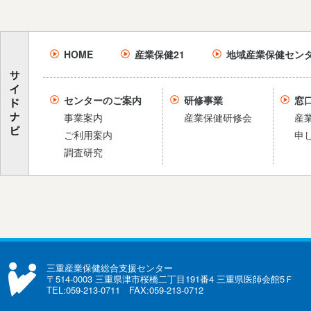
HOME
産業保健21
地域産業保健セン
センターのご案内
研修事業
窓
事業案内
産業保健研修会
産
ご利用案内
申
調査研究
三重産業保健総合支援センター
〒514-0003 三重県津市桜橋二丁目191番4 三重県医師会館5Ｆ
TEL:059-213-0711 FAX:059-213-0712