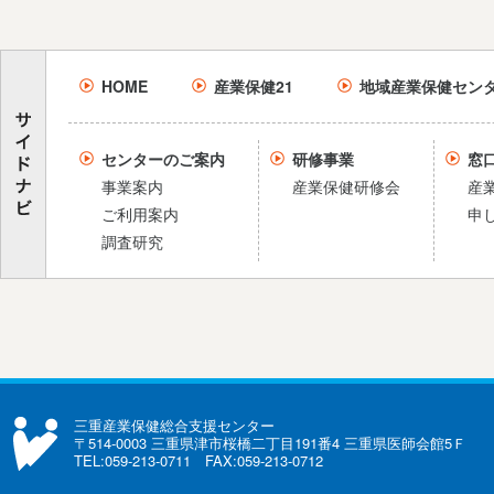
HOME
産業保健21
地域産業保健セン
センターのご案内
研修事業
窓
事業案内
産業保健研修会
産
ご利用案内
申
調査研究
三重産業保健総合支援センター
〒514-0003 三重県津市桜橋二丁目191番4 三重県医師会館5Ｆ
TEL:059-213-0711 FAX:059-213-0712