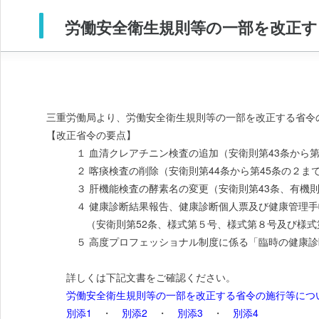
労働安全衛生規則等の一部を改正す
三重労働局より、労働安全衛生規則等の一部を改正する省令
【改正省令の要点】
１ 血清クレアチニン検査の追加（安衛則第43条から第
２ 喀痰検査の削除（安衛則第44条から第45条の２ま
３ 肝機能検査の酵素名の変更（安衛則第43条、有機則
４ 健康診断結果報告、健康診断個人票及び健康管理手
（安衛則第52条、様式第５号、様式第８号及び様式第
５ 高度プロフェッショナル制度に係る「臨時の健康診断
詳しくは下記文書をご確認ください。
労働安全衛生規則等の一部を改正する省令の施行等につ
別添1
・
別添2
・
別添3
・
別添4