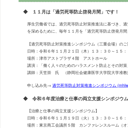
◆ １１月は「過労死等防止啓発月間」です！
厚生労働省では、過労死等防止対策推進法に基づき、過
を深めるために、毎年１１月を「過労死等防止啓発月間
【過労死等防止対策推進シンポジウム（三重会場）のご
日時：令和６年１１月２１日（木）１３：３０～１５：
場所：津市アストプラザ４階 アストホール
講演：「働く人々のためのハラスメント防止とその対策
講師：天笠崇 氏 （静岡社会健康医学大学院大学准教
申し込み先→
過労死等防止対策推進シンポジウム (mhlw.go
◆ 令和６年度治療と仕事の両立支援シンポジウム
【治療と仕事の両立支援シンポジウム】
日時：令和６年１１月１９日（火）１３：３０～１６：
場所：東京商工会議所５階 カンファレンスルーム（オ