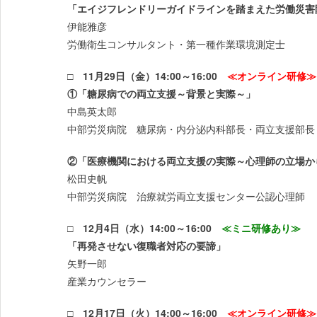
「エイジフレンドリーガイドラインを踏まえた労働災害
伊能雅彦
労働衛生コンサルタント・第一種作業環境測定士
□ 11月29日（金）14:00～16:00
≪オンライン研修≫
①「糖尿病での両立支援～背景と実際～」
中島英太郎
中部労災病院 糖尿病・内分泌内科部長・両立支援部長
②「医療機関における両立支援の実際～心理師の立場か
松田史帆
中部労災病院 治療就労両立支援センター公認心理師
□ 12月4日（水）14:00～16:00
≪ミニ研修あり≫
「再発させない復職者対応の要諦」
矢野一郎
産業カウンセラー
□ 12月17日（火）14:00～16:00
≪オンライン研修≫