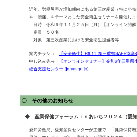
近年、労働災害が増加傾向にある第三次産業（特に小売
や「腰痛」をテーマとした安全衛生セミナーを開催しま
日時：令和６年１１月２５日（月）【オンライン開催
定員：５０名
対象：第三次産業における安全衛生担当者等
案内チラシ→
【安全衛生】R6.11.25三重県SAFE協議
申し込み先→
【オンラインセミナー】令和6年三重県小
総合支援センター (johas.go.jp)
〇 その他のお知らせ
◆ 産業保健フォーラムｉｎあいち２０２４（愛知
愛知労働局、愛知産保センターが主催で、「健康保持増