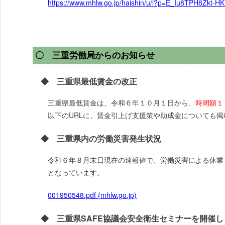
https://www.mhlw.go.jp/haishin/u/l?p=E_Iu8TPH8Zkt-H
〇 三重労働局からのお知らせ
◆ 三重県最低賃金の改正
三重県最低賃金は、令和６年１０月１日から、
時間額１
以下のURLに、賃金引上げ支援策や助成金についても
◆ 三重県内の労働災害発生状況
令和６年８月末日現在の速報値で、労働災害による休業
となっています。
001950548.pdf (mhlw.go.jp)
◆ 三重県SAFE協議会安全衛生セミナーを開催し