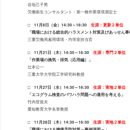
谷垣己子男
労働衛生コンサルタント・第一種作業環境測定士
□ 11月8日（金）14:30～16:30
生涯：更新２単位
「職場における総合的ハラスメント対策及びあっせん事
三重労働局雇用環境・均等室担当官
□ 11月21日（木）14:30～16:30
生涯：専門２単位
「作業場の換気・排気（応用編）」
辻本公一
三重大学大学院工学研究科教授
□ 11月27日（水）14:30～16:30
生涯：実地２単位
「エコグラム検査のパワハラ問題への適用を考える」
竹内登規夫
愛知教育大学名誉教授
□ 11月28日（木）14:30～16:30
生涯：実地２単位
「職場における腰痛予防対策～事例演習～」