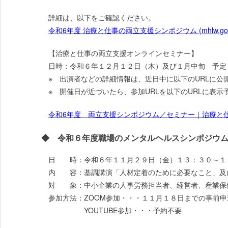
詳細は、以下をご確認ください。
令和6年度 治療と仕事の両立支援シンポジウム (mhlw.go.j
【治療と仕事の両立支援オンラインセミナー】
日時：令和６年１２月１２日（木）及び１月中旬 予定
※ 出演者などの詳細情報は、近日中に以下のURLに公
※ 開催日が近づいたら、参加URLを以下のURLに表示
令和6年度 両立支援シンポジウム／セミナー｜治療と仕事の両立
◆ 令和６年度職場のメンタルヘルスシンポジウム
日 時：令和６年１１月２９日（金）１３：３０～１
内 容：基調講演「人材定着のために必要なこと」及
対 象：中小企業の人事労務担当者、経営者、産業保
参加方法：ZOOM参加・・・１１月１８日までの事前
YOUTUBE参加・・・予約不要