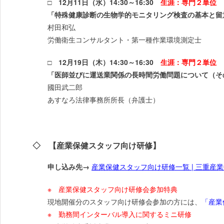
□ 12月11日（水）14:30～16:30
生涯：専門２単位
「特殊健康診断の生物学的モニタリング検査の基本と留
村田和弘
労働衛生コンサルタント・第一種作業環境測定士
□ 12月19日（木）14:30～16:30
生涯：専門２単位
「医師並びに運送業関係の長時間労働問題について（そ
國田武二郎
あすなろ法律事務所所長（弁護士）
◇ 【産業保健スタッフ向け研修】
申し込み先→
産業保健スタッフ向け研修一覧 | 三重産業保健総
※ 産業保健スタッフ向け研修会参加特典
現地開催分のスタッフ向け研修会参加の方には、
「産業
※ 勤務間インターバル導入に関するミニ研修