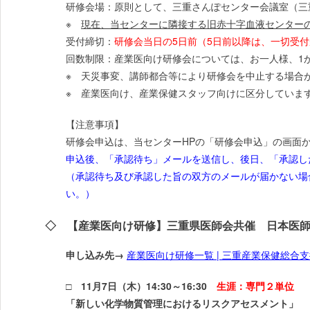
研修会場：原則として、三重さんぽセンター会議室（三
※
現在、当センターに隣接する旧赤十字血液センター
受付締切：
研修会当日の5日前（5日前以降は、一切受
回数制限：産業医向け研修会については、お一人様、1
※ 天災事変、講師都合等により研修会を中止する場合
※ 産業医向け、産業保健スタッフ向けに区分していま
【注意事項】
研修会申込は、当センターHPの「研修会申込」の画面
申込後、「承認待ち」メールを送信し、後日、「承認し
（承認待ち及び承認した旨の双方のメールが届かない場
い。）
◇ 【産業医向け研修】三重県医師会共催 日本医
申し込み先→
産業医向け研修一覧 | 三重産業保健総合支援センタ
□ 11月7日（木）14:30～16:30
生涯：専門２単位
「新しい化学物質管理におけるリスクアセスメント」