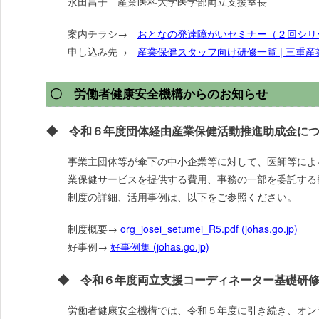
永田昌子 産業医科大学医学部両立支援室長
案内チラシ→
おとなの発達障がいセミナー（２回シリーズ） (
申し込み先→
産業保健スタッフ向け研修一覧 | 三重産業保健
〇 労働者健康安全機構からのお知らせ
◆ 令和６年度団体経由産業保健活動推進助成金に
事業主団体等が傘下の中小企業等に対して、医師等によ
業保健サービスを提供する費用、事務の一部を委託する
制度の詳細、活用事例は、以下をご参照ください。
制度概要→
org_josei_setumei_R5.pdf (johas.go.jp)
好事例→
好事例集 (johas.go.jp)
◆ 令和６年度両立支援コーディネーター基礎研修
労働者健康安全機構では、令和５年度に引き続き、オン