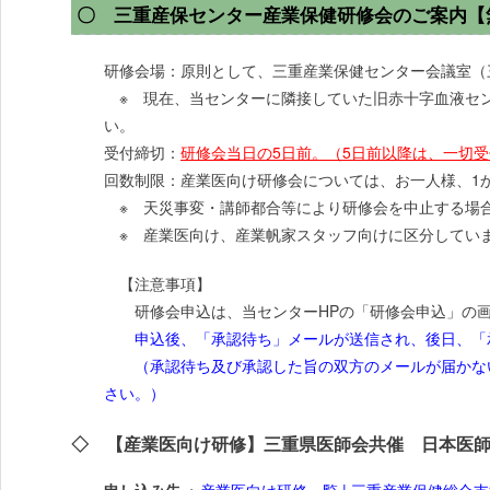
〇 三重産保センター産業保健研修会のご案内【
研修会場：原則として、三重産業保健センター会議室（
※ 現在、当センターに隣接していた旧赤十字血液セ
い。
受付締切：
研修会当日の5日前。（5日前以降は、一切
回数制限：産業医向け研修会については、お一人様、1
※ 天災事変・講師都合等により研修会を中止する場
※ 産業医向け、産業帆家スタッフ向けに区分してい
【注意事項】
研修会申込は、当センターHPの「研修会申込」の画
申込後、「承認待ち」メールが送信され、後日、「承
（承認待ち及び承認した旨の双方のメールが届かない
さい。）
◇ 【産業医向け研修】三重県医師会共催 日本医