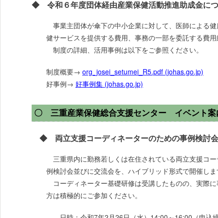
◆ 令和６年度団体経由産業保健活動推進助成金に
事業主団体が傘下の中小企業に対して、医師による健
健サービスを提供する費用、事務の一部を委託する費用
制度の詳細、活用事例は以下をご参照ください。
制度概要→
org_josei_setumei_R5.pdf (johas.go.jp)
好事例→
好事例集 (johas.go.jp)
〇 三重産業保健総合支援センター イベント案
◆ 両立支援コーディネーターのための事例検討会
三重県内に勤務若しくは在住されている両立支援コー
例検討会並びに交流会を、ハイブリッド形式で開催しま
コーディネーター基礎研修は受講したものの、実際に
方は積極的にご参加ください。
日時：令和7年2月26日（水）14:00～16:00（申込