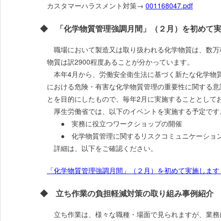
カスタマーハラスメント対策→
001168047.pdf
◆ 「化学物質管理強調月間」（２月）を初めて実
職場において製造又は取り扱われる化学物質は、数万
物質は訳2900程度あることが分かっています。
本年4月から、労働安全衛生法に基づく新たな化学物
における危険・有害な化学物質管理の重要性に関する意
とを目的にしたもので、毎年2月に実施することとして
厚生労働省では、以下のイベントを実施する予定です
● 実務に役立つワークショップの開催
● 化学物質管理に関するリスクコミュニケーショ
詳細は、以下をご確認ください。
「化学物質管理強調月間」（２月）を初めて実施します
◆ 立ち作業の負担軽減対策の取り組み事例紹介
立ち作業は、様々な職種・場面で見られますが、業務