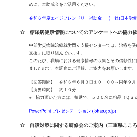
めに、本助成金をご活用ください。
令和６年度エイジフレンドリー補助金 ー (一社)日本労働安全衛生
☆ 糖尿病健康情報についてのアンケートへの協力
中部労災病院治療就労両立支援センターでは、治療を受
支援」に取り組んでいます。
このたび、職場における健康情報の収集とその信頼性に
ましたので、本調査にご理解、ご協力をお願いします。
【回答期間】 令和６年６月３日１０：００～同年９月
【所要時間】 約１０分
※ 協力頂いた方には、抽選で、５００名に粗品（Ｑｕ
PowerPoint プレゼンテーション (johas.go.jp)
☆ 自殺対策に関する研修会のご案内（三重県ここ