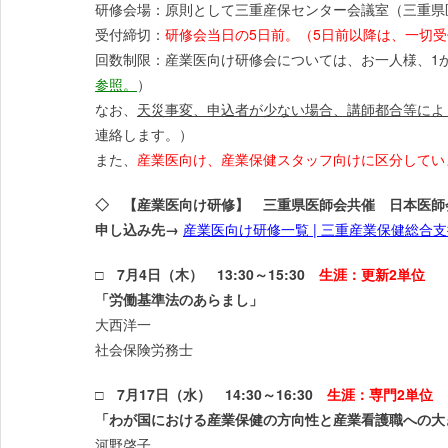
研修会場：原則として三重産保センター会議室（三重県
受付締切：
研修会当日の5日前。（5日前以降は、一切
回数制限：産業医向け研修会については、お一人様、1
参照。
）
なお、
天災事変、申込者が少ない場合、講師都合等によ
連絡します。）
また、
産業医向け、産業保健スタッフ向けに区分してい
◇ 【産業医向け研修】 三重県医師会共催 日本医師
申し込み先→
産業医向け研修一覧 | 三重産業保健総合支援センタ
□ 7月4日（木） 13:30～15:30
生涯：更新2単位
「労働基準法のあらまし」
大西洋一
社会保険労務士
□ 7月17日（水） 14:30～16:30
生涯：専門2単位
「わが国における産業保健の方向性と産業看護職への大
河野啓子