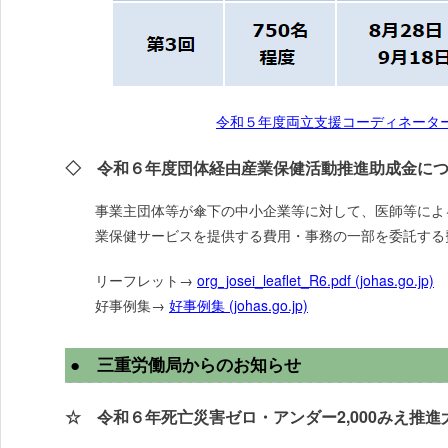
令和５年度両立支援コーディネーター基
◇ 令和６年度団体経由産業保健活動推進助成金に
事業主団体等が傘下の中小企業等に対して、医師等によ
業保健サービスを提供する費用・事務の一部を委託する
リーフレット→
org_josei_leaflet_R6.pdf (johas.go.jp)
好事例集→
好事例集 (johas.go.jp)
● 三重労働局からのお知らせ
☆ 令和６年死亡災害ゼロ・アンダー2,000みえ推