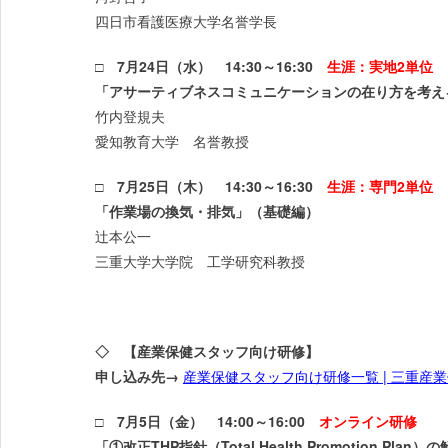
四日市看護医療大学名誉学長
□ 7月24日（水） 14:30～16:30
生涯：実地2単位
「アサーティブネスコミュニケーションの在り方を考え
竹内登規夫
愛知教育大学 名誉教授
□ 7月25日（木） 14:30～16:30
生涯：専門2単位
「作業場の換気・排気」（基礎編）
辻本公一
三重大学大学院 工学研究科教授
◇ 【産業保健スタッフ向け研修】
申し込み先→
産業保健スタッフ向け研修一覧 | 三重産業保健総
□ 7月5日（金） 14:00～16:00
オンライン研修
「①改正THP指針（Total Health Promotion