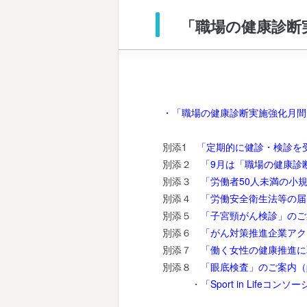
「職場の健康診断
・「職場の健康診断実施強化月間
別添1
「定期的に健診・検診を受
別添２
「9月は「職場の健康診
別添３
「労働者50人未満の小
別添４
「労働安全衛生法等の届
別添５
「子宮頸がん検診」のご案
別添６
「がん対策推進企業アクシ
別添７
「働く女性の健康推進に
別添８
「眼底検査」のご案内（p
・
「Sport in Lifeコン